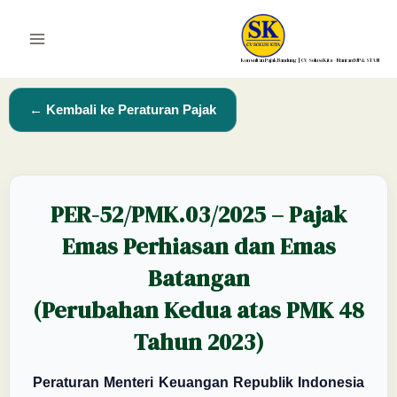
Lewati
ke
Main
konten
Konsultan Pajak Bandung | CV Solusi Kita – Mantan DJP & STAN
Menu
← Kembali ke Peraturan Pajak
PER-52/PMK.03/2025 – Pajak
Emas Perhiasan dan Emas
Batangan
(Perubahan Kedua atas PMK 48
Tahun 2023)
Peraturan Menteri Keuangan Republik Indonesia