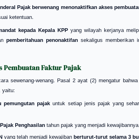
enderal Pajak berwenang menonaktifkan akses pembuata
uai ketentuan.
mandat kepada Kepala KPP
yang wilayah kerjanya melip
kan
pemberitahuan penonaktifan
sekaligus memberikan i
es Pembuatan Faktur Pajak
cara sewenang-wenang. Pasal 2 ayat (2) mengatur bahwa t
, yaitu:
u pemungutan pajak
untuk setiap jenis pajak yang seha
Pajak Penghasilan
tahun pajak yang menjadi kewajibannya
N
yang telah menjadi kewajiban
berturut-turut selama 3 bu