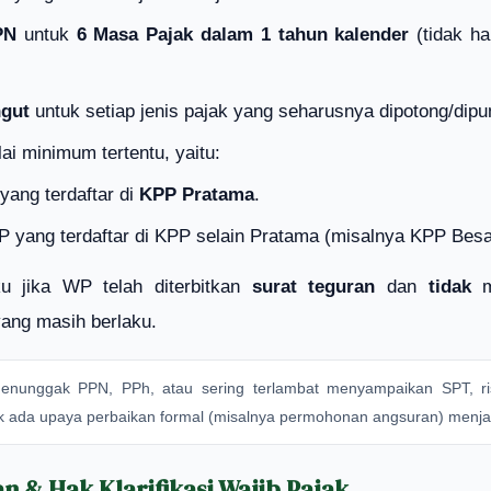
PN
untuk
6 Masa Pajak dalam 1 tahun kalender
(tidak ha
ngut
untuk setiap jenis pajak yang seharusnya dipotong/dip
ai minimum tertentu, yaitu:
ang terdaftar di
KPP Pratama
.
 yang terdaftar di KPP selain Pratama (misalnya KPP Besa
ku jika WP telah diterbitkan
surat teguran
dan
tidak
m
ang masih berlaku.
enunggak PPN, PPh, atau sering terlambat menyampaikan SPT, ris
k ada upaya perbaikan formal (misalnya permohonan angsuran) menjadi
n & Hak Klarifikasi Wajib Pajak