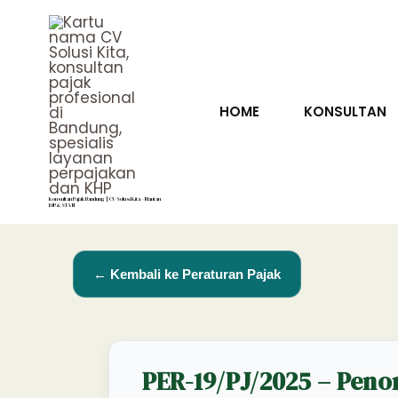
Lewati
ke
konten
HOME
KONSULTAN
Konsultan Pajak Bandung | CV Solusi Kita – Mantan
DJP & STAN
← Kembali ke Peraturan Pajak
PER-19/PJ/2025 – Peno