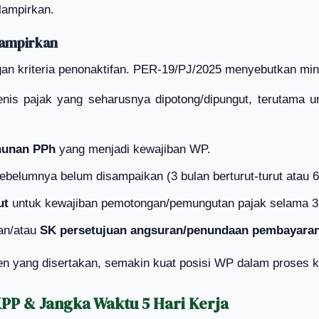
lampirkan.
lampirkan
n kriteria penonaktifan. PER-19/PJ/2025 menyebutkan mini
nis pajak yang seharusnya dipotong/dipungut, terutama un
hunan PPh
yang menjadi kewajiban WP.
belumnya belum disampaikan (3 bulan berturut-turut atau 6
ut
untuk kewajiban pemotongan/pemungutan pajak selama 3 b
an/atau
SK persetujuan angsuran/penundaan pembayara
n yang disertakan, semakin kuat posisi WP dalam proses kla
 KPP & Jangka Waktu 5 Hari Kerja