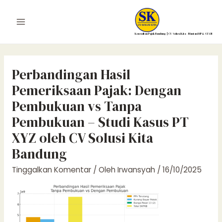
Lewati
ke
Main
konten
Konsultan Pajak Bandung | CV Solusi Kita – Mantan DJP & STAN
Menu
Perbandingan Hasil
Pemeriksaan Pajak: Dengan
Pembukuan vs Tanpa
Pembukuan – Studi Kasus PT
XYZ oleh CV Solusi Kita
Bandung
Tinggalkan Komentar
/ Oleh
Irwansyah
/
16/10/2025