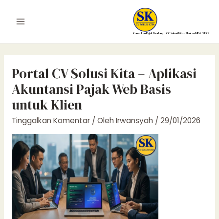
Lewati
ke
Main
konten
Konsultan Pajak Bandung | CV Solusi Kita – Mantan DJP & STAN
Menu
Portal CV Solusi Kita – Aplikasi
Akuntansi Pajak Web Basis
untuk Klien
Tinggalkan Komentar
/ Oleh
Irwansyah
/
29/01/2026