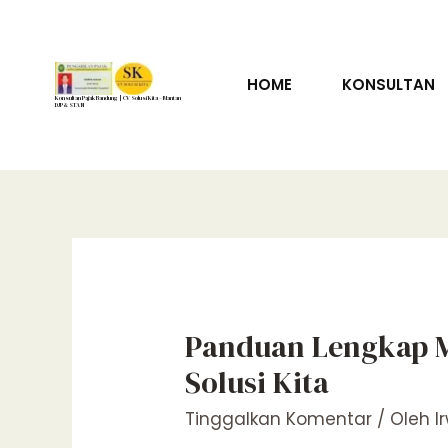
Lewati
ke
konten
HOME
KONSULTAN
Konsultan Pajak Bandung | CV Solusi Kita – Mantan
DJP & STAN
Panduan Lengkap M
Solusi Kita
Tinggalkan Komentar
/ Oleh
I