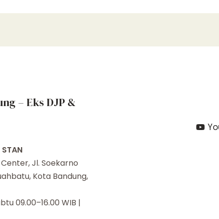
ung – Eks DJP &
Yo
i STAN
enter, Jl. Soekarno
Buahbatu, Kota Bandung,
btu 09.00–16.00 WIB |