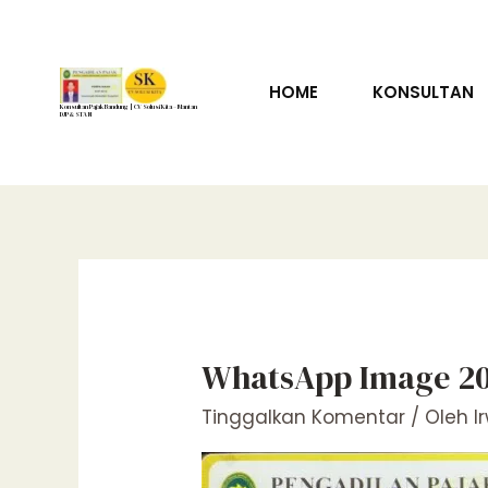
Lewati
ke
konten
HOME
KONSULTAN
Konsultan Pajak Bandung | CV Solusi Kita – Mantan
DJP & STAN
WhatsApp Image 202
Tinggalkan Komentar
/ Oleh
I