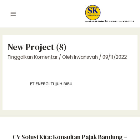
Lewati
ke
Main
konten
Konsultan Pajak Bandung | CV Solusi Kita – Mantan DJP & STAN
Menu
New Project (8)
Tinggalkan Komentar
/ Oleh
Irwansyah
/
09/11/2022
CV Solusi Kita: Konsultan Pajak Bandung –