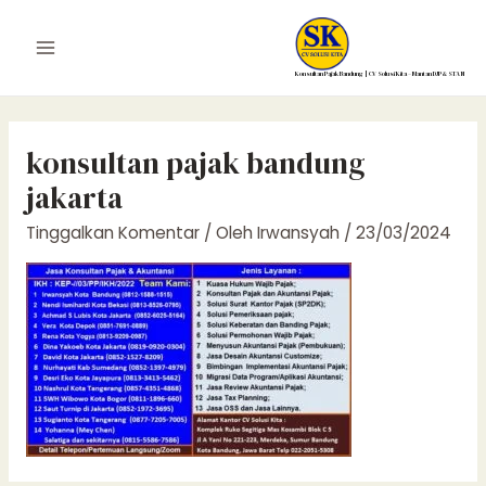
Lewati
ke
Main
konten
Konsultan Pajak Bandung | CV Solusi Kita – Mantan DJP & STAN
Menu
konsultan pajak bandung
jakarta
Tinggalkan Komentar
/ Oleh
Irwansyah
/
23/03/2024