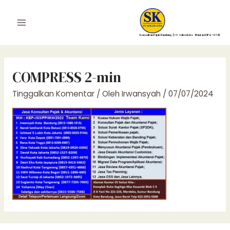
Lewati
ke
Main
konten
Konsultan Pajak Bandung | CV Solusi Kita – Mantan DJP & STAN
Menu
COMPRESS 2-min
Tinggalkan Komentar
/ Oleh
Irwansyah
/
07/07/2024