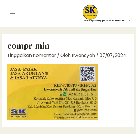
Lewati
ke
Main
konten
Konsultan Pajak Bandung | CV Solusi Kita – Mantan DJP & STAN
Menu
compr-min
Tinggalkan Komentar
/ Oleh
Irwansyah
/
07/07/2024