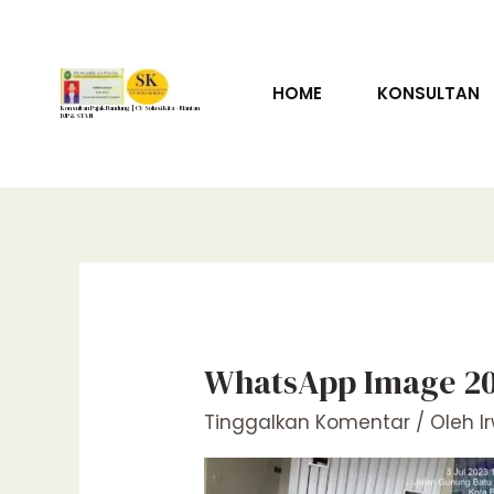
Lewati
ke
konten
HOME
KONSULTAN
Konsultan Pajak Bandung | CV Solusi Kita – Mantan
DJP & STAN
WhatsApp Image 202
Tinggalkan Komentar
/ Oleh
I