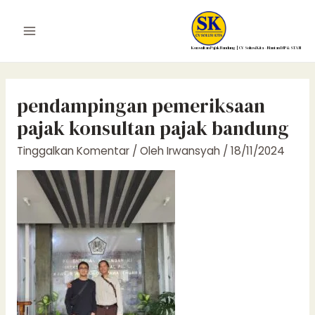
Lewati
ke
Main
konten
Konsultan Pajak Bandung | CV Solusi Kita – Mantan DJP & STAN
Menu
pendampingan pemeriksaan
pajak konsultan pajak bandung
Tinggalkan Komentar
/ Oleh
Irwansyah
/
18/11/2024