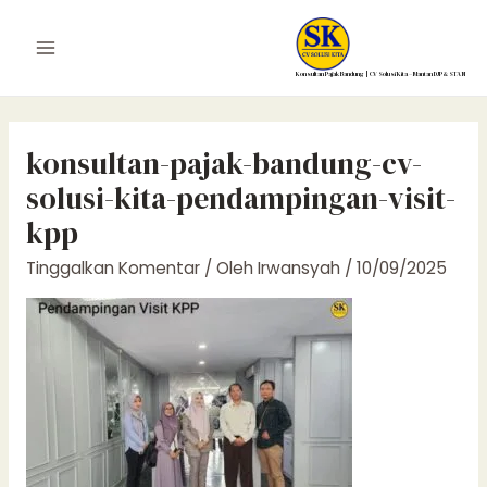
Lewati
ke
Main
konten
Konsultan Pajak Bandung | CV Solusi Kita – Mantan DJP & STAN
Menu
konsultan-pajak-bandung-cv-
solusi-kita-pendampingan-visit-
kpp
Tinggalkan Komentar
/ Oleh
Irwansyah
/
10/09/2025