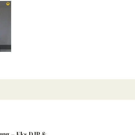
ung – Eks DJP &