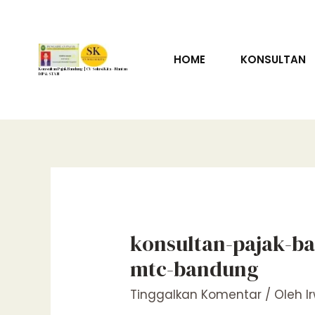
Lewati
ke
konten
HOME
KONSULTAN
Konsultan Pajak Bandung | CV Solusi Kita – Mantan
DJP & STAN
konsultan-pajak-ban
mtc-bandung
Tinggalkan Komentar
/ Oleh
I