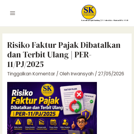
Lewati
Post
ke
navigation
Main
konten
Konsultan Pajak Bandung | CV Solusi Kita – Mantan DJP & STAN
Menu
Risiko Faktur Pajak Dibatalkan
dan Terbit Ulang | PER-
11/PJ/2025
Tinggalkan Komentar
/ Oleh
Irwansyah
/
27/05/2026