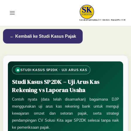
Lewati
ke
Main
konten
Konsultan Pajak Bandung | CV Solusi Kita – Mantan DJP & STAN
Menu
← Kembali ke Studi Kasus Pajak
◆
STUDI KASUS SP2DK · UJI ARUS KAS
Studi Kasus SP2DK – Uji Arus Kas
Rekening vs Laporan Usaha
Contoh nyata (data telah disamarkan) bagaimana DJP
menggunakan uji arus kas rekening bank untuk menguji
kewajaran omzet dan setoran pajak, serta strategi
pendampingan CV Solusi Kita agar SP2DK selesai tanpa naik
ke pemeriksaan pajak.