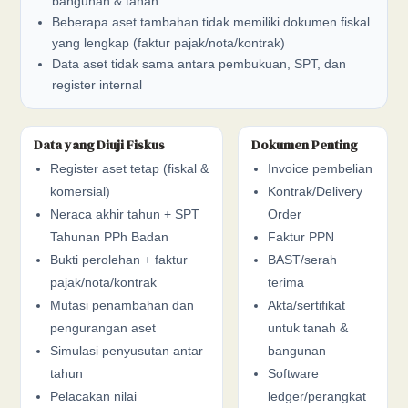
bangunan & tanah
Beberapa aset tambahan tidak memiliki dokumen fiskal
yang lengkap (faktur pajak/nota/kontrak)
Data aset tidak sama antara pembukuan, SPT, dan
register internal
Data yang Diuji Fiskus
Dokumen Penting
Register aset tetap (fiskal &
Invoice pembelian
komersial)
Kontrak/Delivery
Neraca akhir tahun + SPT
Order
Tahunan PPh Badan
Faktur PPN
Bukti perolehan + faktur
BAST/serah
pajak/nota/kontrak
terima
Mutasi penambahan dan
Akta/sertifikat
pengurangan aset
untuk tanah &
Simulasi penyusutan antar
bangunan
tahun
Software
Pelacakan nilai
ledger/perangkat