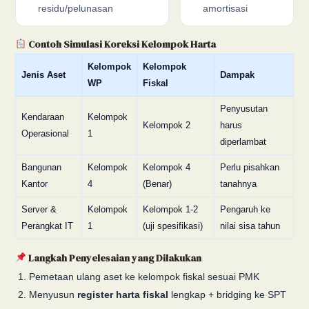
residu/pelunasan
amortisasi
Contoh Simulasi Koreksi Kelompok Harta
Kelompok
Kelompok
Jenis Aset
Dampak
WP
Fiskal
Penyusutan
Kendaraan
Kelompok
Kelompok 2
harus
Operasional
1
diperlambat
Bangunan
Kelompok
Kelompok 4
Perlu pisahkan
Kantor
4
(Benar)
tanahnya
Server &
Kelompok
Kelompok 1-2
Pengaruh ke
Perangkat IT
1
(uji spesifikasi)
nilai sisa tahun
Langkah Penyelesaian yang Dilakukan
Pemetaan ulang aset ke kelompok fiskal sesuai PMK
Menyusun
register harta fiskal
lengkap + bridging ke SPT