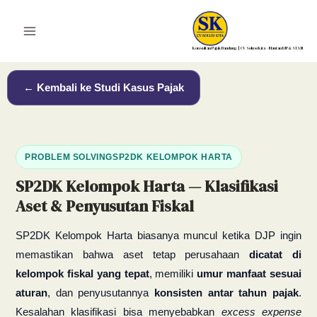
Lewati
ke
Main
konten
Konsultan Pajak Bandung | CV Solusi Kita – Mantan DJP & STAN
Menu
← Kembali ke Studi Kasus Pajak
PROBLEM SOLVING
SP2DK KELOMPOK HARTA
SP2DK Kelompok Harta — Klasifikasi
Aset & Penyusutan Fiskal
SP2DK Kelompok Harta biasanya muncul ketika DJP ingin
memastikan bahwa aset tetap perusahaan
dicatat di
kelompok fiskal yang tepat
, memiliki
umur manfaat sesuai
aturan
, dan penyusutannya
konsisten antar tahun pajak
.
Kesalahan klasifikasi bisa menyebabkan
excess expense