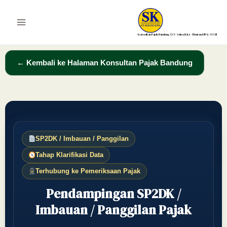
Lewati
ke
Main
konten
Konsultan Pajak Bandung | CV Solusi Kita – Mantan DJP & STAN
Menu
← Kembali ke Halaman Konsultan Pajak Bandung
SP2DK / Imbauan / Panggilan
Tahap Klarifikasi Data
Terhubung ke Pemeriksaan Pajak
Pendampingan SP2DK /
Imbauan / Panggilan Pajak