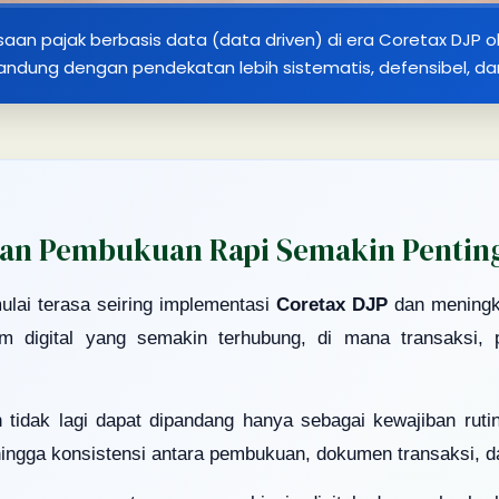
ksaan pajak berbasis data (data driven) di era Coretax DJP ol
andung dengan pendekatan lebih sistematis, defensibel, d
an Pembukuan Rapi Semakin Penting 
lai terasa seiring implementasi
Coretax DJP
dan meningka
m digital yang semakin terhubung, di mana transaksi,
n tidak lagi dapat dipandang hanya sebagai kewajiban ru
hingga konsistensi antara pembukuan, dokumen transaksi, d