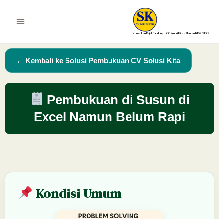
Lewati
ke
Main
konten
Konsultan Pajak Bandung | CV Solusi Kita – Mantan DJP & STAN
Menu
← Kembali ke Solusi Pembukuan CV Solusi Kita
Pembukuan di Susun di
Excel Namun Belum Rapi
Kondisi Umum