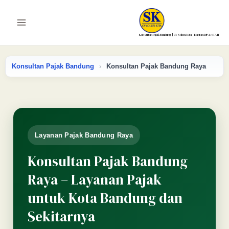
Lewati
ke
Main
konten
Konsultan Pajak Bandung | CV Solusi Kita – Mantan DJP & STAN
Menu
Konsultan Pajak Bandung
›
Konsultan Pajak Bandung Raya
Layanan Pajak Bandung Raya
Konsultan Pajak Bandung
Raya – Layanan Pajak
untuk Kota Bandung dan
Sekitarnya