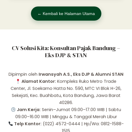
← Kembali ke Halaman Utama
CV Solusi Kita: Konsultan Pajak Bandung –
Eks DJP & STAN
Dipimpin oleh
Irwansyah A.S., Eks DJP & Alumni STAN
Alamat Kantor:
Kompleks Ruko Metro Trade
Center, Jl. Soekarno Hatta No. 590, MTC VI Blok H-26,
Sekejati, Kec. Buahbatu, Kota Bandung, Jawa Barat
40286.
Jam Kerja:
Senin–Jumat 09.00–17.00 WIB | Sabtu
09.00–16.00 WIB | Minggu & Tanggal Merah Libur
Telp Kantor:
(022) 4572-0444 | Hp/Wa: 0812-1588-
1515