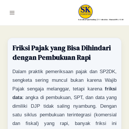
Lewati
ke
Main
konten
Konsultan Pajak Bandung | CV Solusi Kita – Mantan DJP & STAN
Menu
Friksi Pajak yang Bisa Dihindari
dengan Pembukuan Rapi
Dalam praktik pemeriksaan pajak dan SP2DK,
sengketa sering muncul bukan karena Wajib
Pajak sengaja melanggar, tetapi karena
friksi
data
: angka di pembukuan, SPT, dan data yang
dimiliki DJP tidak saling nyambung. Dengan
satu siklus pembukuan terintegrasi (komersial
dan fiskal) yang rapi, banyak friksi ini