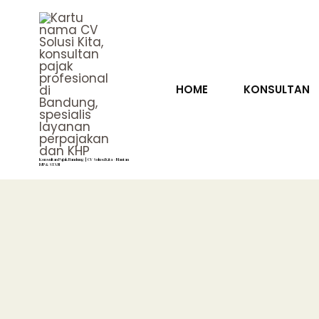
Lewati
ke
konten
HOME
KONSULTAN
Konsultan Pajak Bandung | CV Solusi Kita – Mantan
DJP & STAN