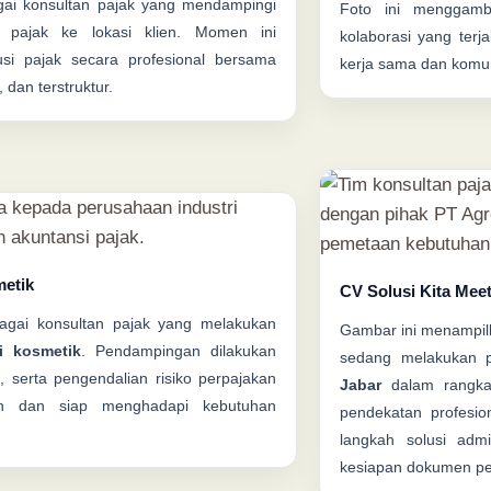
ai konsultan pajak yang mendampingi
Foto ini menggamb
 pajak ke lokasi klien. Momen ini
kolaborasi yang terj
usi pajak secara profesional bersama
kerja sama dan komun
 dan terstruktur.
metik
CV Solusi Kita Mee
gai konsultan pajak yang melakukan
Gambar ini menampil
ri kosmetik
. Pendampingan dilakukan
sedang melakukan 
, serta pengendalian risiko perpajakan
Jabar
dalam rangka 
uan dan siap menghadapi kebutuhan
pendekatan profesi
langkah solusi adm
kesiapan dokumen pe