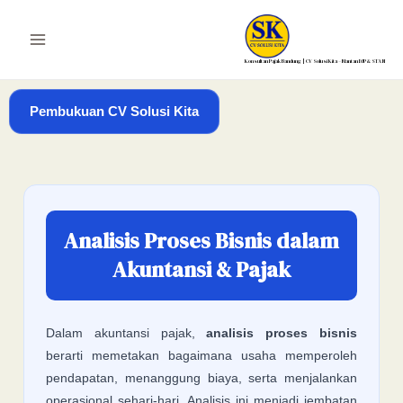
Lewati
ke
Main
konten
Konsultan Pajak Bandung | CV Solusi Kita – Mantan DJP & STAN
Menu
Pembukuan CV Solusi Kita
Analisis Proses Bisnis dalam
Akuntansi & Pajak
Dalam akuntansi pajak,
analisis proses bisnis
berarti memetakan bagaimana usaha memperoleh
pendapatan, menanggung biaya, serta menjalankan
operasional sehari-hari. Analisis ini menjadi jembatan